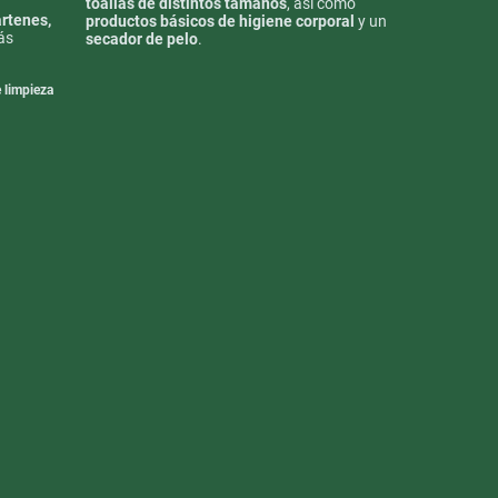
toallas de distintos tamaños
, así como
artenes,
productos básicos de higiene corporal
y un
ás
secador de pelo
.
 limpieza