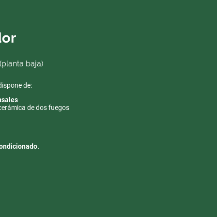
or
planta baja)
dispone de:
nsales
cerámica de dos fuegos
condicionado.