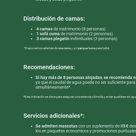
Distribución de camas:
4 camas
de matrimonio (8 personas)
1 sofá cama
de matrimonio (2 personas)
3 camas plegatín
individuales (3 personas)
*Disponemos además de
una cuna
y un
parque/cuna
para bebé.
Recomendaciones:
Si hay más de 8 personas alojadas
,
se recomienda n
ya que el caudal de agua puede no ser suficiente par
simultáneamente*.
*Esta indicación es clave para asegurar una estancia cómoda y evitar quedarse sin a
Servicios adicionales*:
Se admiten mascotas
con un suplemento de 8
5 €
dest
los en paquetes economicos y promociones puntuale