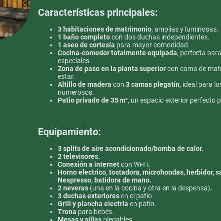
Características principales:
3 habitaciones de matrimonio
, amplias y luminosas.
1 baño completo
con dos duchas independientes.
1 aseo de cortesía
para mayor comodidad.
Cocina-comedor totalmente equipada
, perfecta pa
especiales.
Zona de paso en la planta superior
con cama de matr
estar.
Altillo de madera
con
3 camas plegatín
, ideal para 
numerosos.
Patio privado de 35 m²
, un espacio exterior perfecto pa
Equipamiento:
3 splits de aire acondicionado/bomba de calor.
2 televisores.
Conexión a internet
con Wi-Fi.
Horno electrico, tostadora, microhondas, herbidor,
Nespresso, batidora de mano.
2 neveras
(una en la cocina y otra en la despensa)
.
3 duchas exteriores
en el patio.
Grill y plancha electria
en patio.
Trona
para bebés.
Mesas y sillas
plegables.