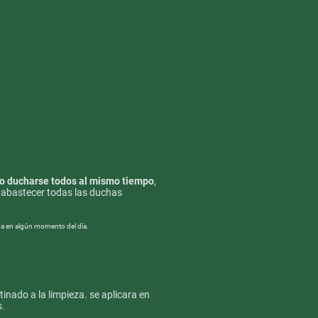
o ducharse todos al mismo tiempo
,
a abastecer todas las duchas
gua en algún momento del día.
inado a la limpieza. se aplicara en
s.