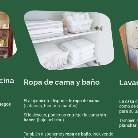
cina
Ropa de cama y baño
Lava
El alojamiento dispone de
ropa de cama
La casa d
fuegos
(sábanas, fundas y mantas).
como de
para su u
Si lo desean, podemos entregar la cama
sin
hacer. (
bajo petición)
También s
planchar
También disponemos
ropa de baño
, incluyendo